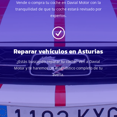
Vende o compra tu coche en Davial Motor con la
tranquilidad de que tu coche estará revisado por
expertos.
R
Reparar vehículos en Asturias
¿Estás buscando reparar tu coche? Ven a Davial
Motor y te haremos un diagnóstico completo de tu
avería.